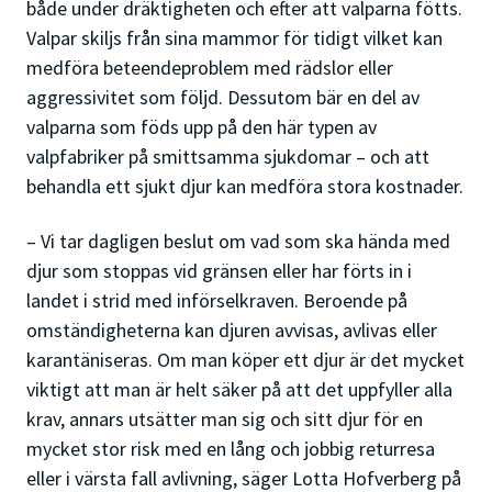
både under dräktigheten och efter att valparna fötts.
Valpar skiljs från sina mammor för tidigt vilket kan
medföra beteendeproblem med rädslor eller
aggressivitet som följd. Dessutom bär en del av
valparna som föds upp på den här typen av
valpfabriker på smittsamma sjukdomar – och att
behandla ett sjukt djur kan medföra stora kostnader.
– Vi tar dagligen beslut om vad som ska hända med
djur som stoppas vid gränsen eller har förts in i
landet i strid med införselkraven. Beroende på
omständigheterna kan djuren avvisas, avlivas eller
karantäniseras. Om man köper ett djur är det mycket
viktigt att man är helt säker på att det uppfyller alla
krav, annars utsätter man sig och sitt djur för en
mycket stor risk med en lång och jobbig returresa
eller i värsta fall avlivning, säger Lotta Hofverberg på