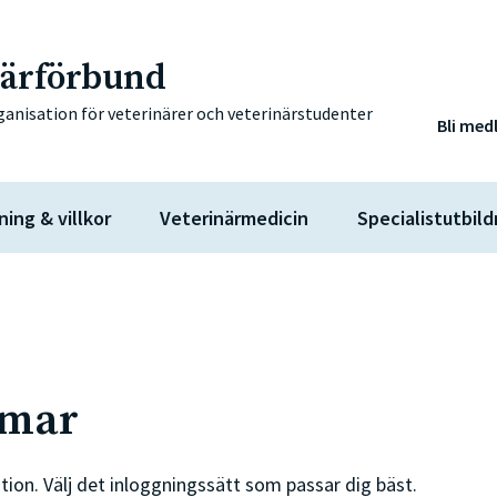
närförbund
ganisation för veterinärer och veterinärstudenter
Bli med
ning & villkor
Veterinärmedicin
Specialistutbild
mmar
tion. Välj det inloggningssätt som passar dig bäst.