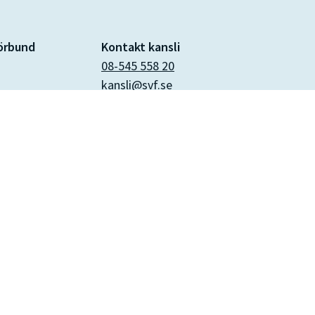
förbund
Kontakt kansli
08-545 558 20
kansli@svf.se
nsadress
Kontakt facklig service samt
an 7
yttranden/samråd
08-545 558 20 (växeln)
radgivning@svf.se
Klicka här
för öppettider och
övriga kontaktuppgifter.