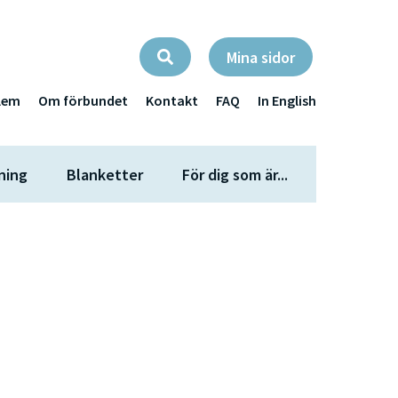
Mina sidor
lem
Om förbundet
Kontakt
FAQ
In English
ning
Blanketter
För dig som är...