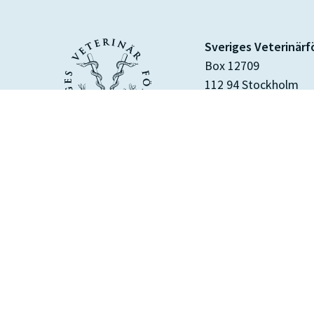
Sveriges Veterinär
Box 12709
112 94 Stockholm
Besöks- och levera
Kungsholms hamnpl
112 20 Stockholm
Hitta hit