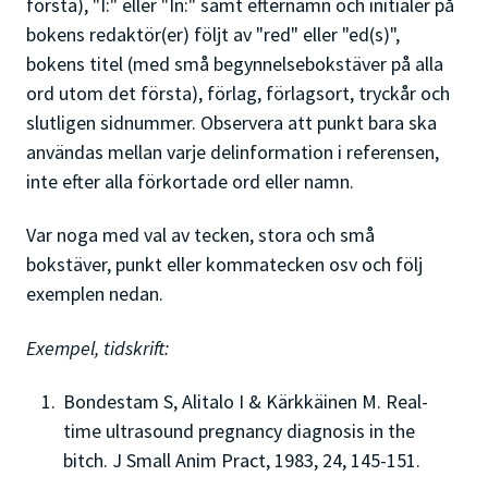
första), "I:" eller "In:" samt efternamn och initialer på
bokens redaktör(er) följt av "red" eller "ed(s)",
bokens titel (med små begynnelsebokstäver på alla
ord utom det första), förlag, förlagsort, tryckår och
slutligen sidnummer. Observera att punkt bara ska
användas mellan varje delinformation i referensen,
inte efter alla förkortade ord eller namn.
Var noga med val av tecken, stora och små
bokstäver, punkt eller kommatecken osv och följ
exemplen nedan.
Exempel, tidskrift:
Bondestam S, Alitalo I & Kärkkäinen M. Real-
time ultrasound pregnancy diagnosis in the
bitch. J Small Anim Pract, 1983, 24, 145-151.